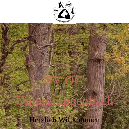
SV OG
Untergruppenbach
Herzlich Willkommen