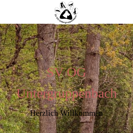
SV OG
Untergruppenbach
Herzlich Willkommen